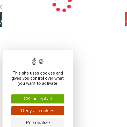
Que voulez-vous faire ?
Mentions légales
Contact
Conditions générales de
VOIR LE CONTENU DU PANIER
CONTINUER VOS
vente
ACHATS
This site uses cookies and
gives you control over what
you want to activate
OK, accept all
Deny all cookies
Personalize