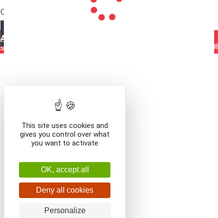
Que voulez-vous faire ?
VOIR LE CONTENU DU PANIER
CONTINUER VOS
Mentions légales
Contact
Conditions générales de
ACHATS
vente
This site uses cookies and
gives you control over what
you want to activate
OK, accept all
Deny all cookies
Personalize